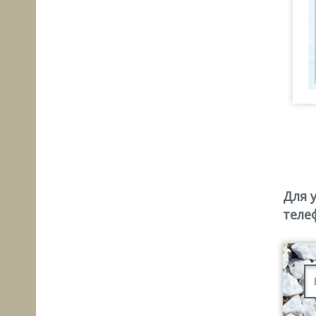
Для 
теле