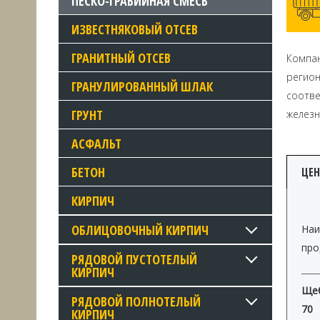
ПЕСКО-ГРАВИЙНАЯ СМЕСЬ
ИЗВЕСТНЯКОВЫЙ ОТСЕВ
ГРАНИТНЫЙ ОТСЕВ
Компан
регио
ГРАНУЛИРОВАННЫЙ ШЛАК
соотв
ГРУНТ
железн
АСФАЛЬТ
БЕТОН
ЦЕ
КИРПИЧ
ОБЛИЦОВОЧНЫЙ КИРПИЧ
Наи
про
РЯДОВОЙ ПУСТОТЕЛЫЙ
КИРПИЧ
Щеб
РЯДОВОЙ ПОЛНОТЕЛЫЙ
70
КИРПИЧ